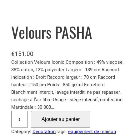
Velours PASHA
€
151.00
Collection Velours Iconic Composition : 49% viscose,
38% coton, 13% polyester Largeur : 139 cm Raccord
indication : Droit Raccord largeur : 70 cm Raccord
hauteur : 150 cm Poids : 850 gr/ml Entretien :
Blanchiment interdit, lavage interdit, ne pas repasser,
séchage à l’air libre Usage : siège intensif, confection
Martindale : 30 000…
q
Ajouter au panier
u
a
Category:
Décoration
Tags:
équipement de maison
n