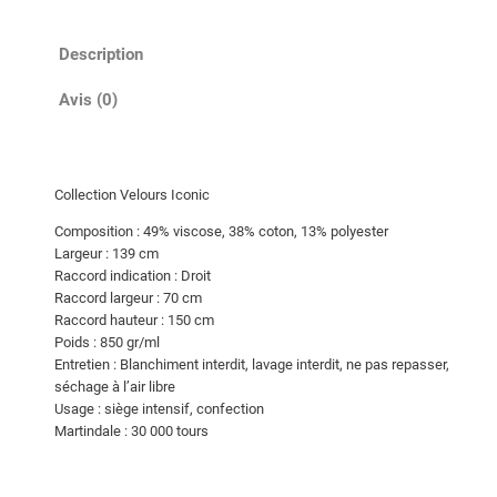
t
i
Description
t
é
Avis (0)
d
e
V
Collection Velours Iconic
e
l
Composition : 49% viscose, 38% coton, 13% polyester
Largeur : 139 cm
o
Raccord indication : Droit
u
Raccord largeur : 70 cm
r
Raccord hauteur : 150 cm
s
Poids : 850 gr/ml
P
Entretien : Blanchiment interdit, lavage interdit, ne pas repasser,
séchage à l’air libre
A
Usage : siège intensif, confection
S
Martindale : 30 000 tours
H
A