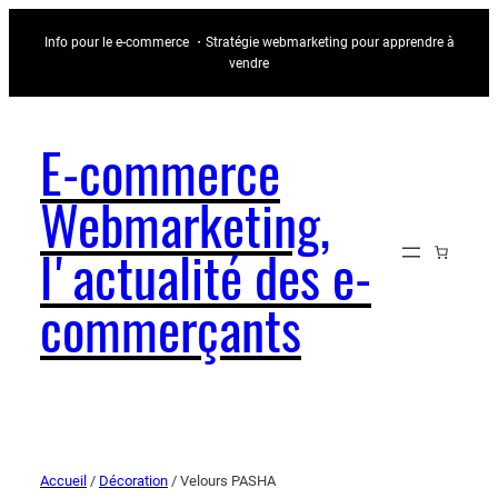
Info pour le e-commerce ・Stratégie webmarketing pour apprendre à
vendre
E-commerce
Webmarketing,
l'actualité des e-
commerçants
Accueil
/
Décoration
/ Velours PASHA