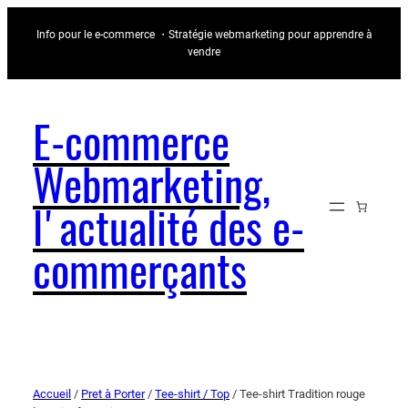
Info pour le e-commerce ・Stratégie webmarketing pour apprendre à
vendre
E-commerce
Webmarketing,
l'actualité des e-
commerçants
Accueil
/
Pret à Porter
/
Tee-shirt / Top
/ Tee-shirt Tradition rouge