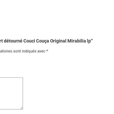
i
l
i
a
l
rt détourné Couci Couça Original Mirabilia lp”
p
atoires sont indiqués avec
*