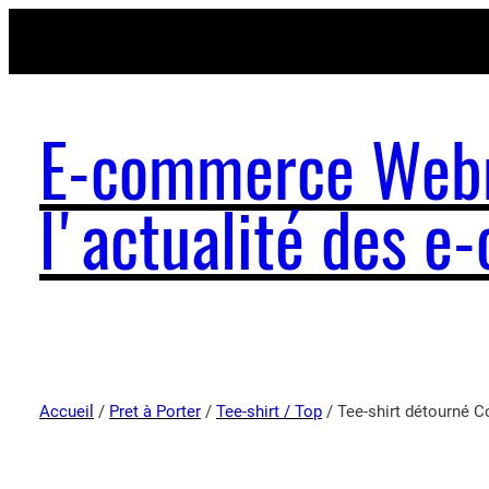
E-commerce Webm
l'actualité des 
Accueil
/
Pret à Porter
/
Tee-shirt / Top
/ Tee-shirt détourné Co