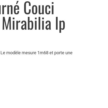
urné Couci
Mirabilia lp
n Le modèle mesure 1m68 et porte une
°