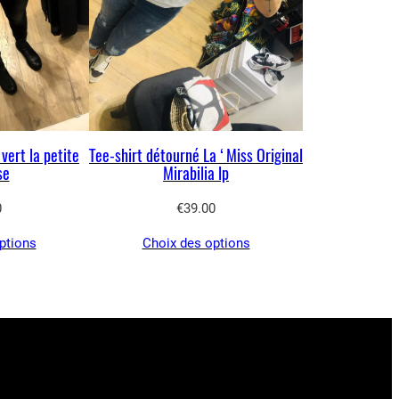
vert la petite
Tee-shirt détourné La ‘Miss Original
se
Mirabilia lp
0
€
39.00
ptions
Choix des options