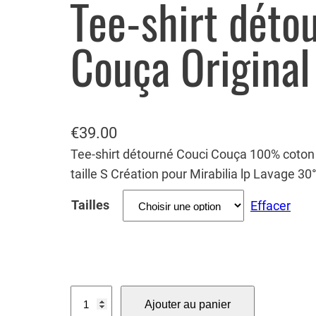
Tee-shirt déto
Couça Original 
€
39.00
Tee-shirt détourné Couci Couça 100% coto
taille S Création pour Mirabilia lp Lavage 30
Tailles
Effacer
q
Ajouter au panier
u