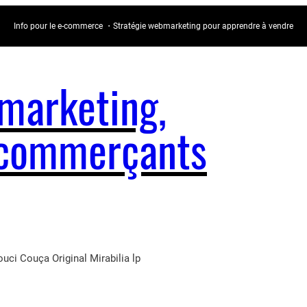
Info pour le e-commerce ・Stratégie webmarketing pour apprendre à vendre
arketing,
e-commerçants
uci Couça Original Mirabilia lp