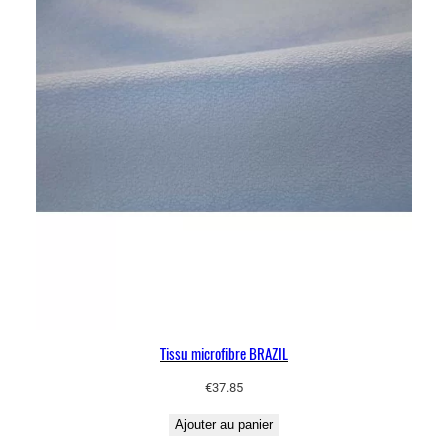
m
–
L
o
n
d
o
n
Tissu microfibre BRAZIL
€
37.85
Ajouter au panier