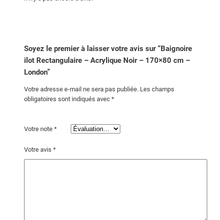
l
o
t
R
e
Soyez le premier à laisser votre avis sur “Baignoire
c
ilot Rectangulaire – Acrylique Noir – 170×80 cm –
t
London”
a
Votre adresse e-mail ne sera pas publiée.
Les champs
n
obligatoires sont indiqués avec
*
g
u
Votre note
*
l
a
Votre avis
*
i
r
e
–
A
c