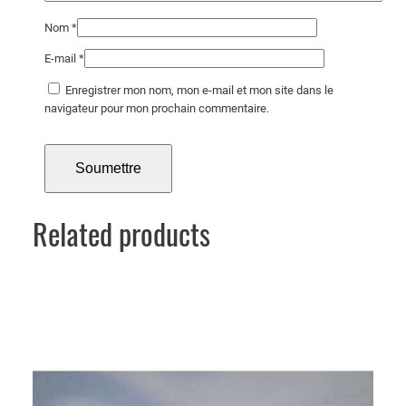
r
Nom
*
y
l
E-mail
*
i
Enregistrer mon nom, mon e-mail et mon site dans le
q
navigateur pour mon prochain commentaire.
u
e
N
o
i
Related products
r
–
1
7
0
×
8
0
c