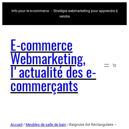
Info pour le e-commerce ・Stratégie webmarketing pour apprendre à
vendre
E-commerce
Webmarketing,
l'actualité des e-
commerçants
Accueil
/
Meubles de salle de bain
/ Baignoire ilot Rectangulaire –