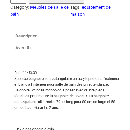
a
Category:
Meubles de salle de
Tags:
équipement de
n
bain
maison
t
i
t
Description
é
d
Avis (0)
e
B
a
Ref : 1145609
i
Superbe baignoire ilot rectangulaire en acrylique noir à l’extérieur
g
et blanc à l’intérieur pour salle de bain design et tendance.
n
Baignoire ilot noire monobloc à poser avec quatre pieds
o
réglables pour mettre la baignoire de niveaux. La baignoire
rectangulaire fait 1 mètre 70 de long pour 80 cm de large et 58
i
cm de haut. Garantie 2 ans.
r
e
i
Il n’y a pas encore d’avis.