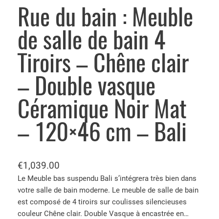
Rue du bain : Meuble
de salle de bain 4
Tiroirs – Chêne clair
– Double vasque
Céramique Noir Mat
– 120×46 cm – Bali
€
1,039.00
Le Meuble bas suspendu Bali s’intégrera très bien dans
votre salle de bain moderne. Le meuble de salle de bain
est composé de 4 tiroirs sur coulisses silencieuses
couleur Chêne clair. Double Vasque à encastrée en…