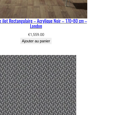
e ilot Rectangulaire – Acrylique Noir – 170×80 cm –
London
€
1,559.00
Ajouter au panier