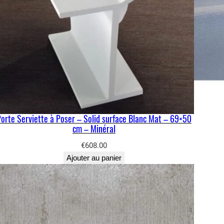
orte Serviette à Poser – Solid surface Blanc Mat – 69×50
cm – Minéral
€
608.00
Ajouter au panier