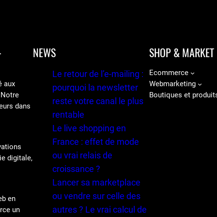
-
NEWS
SHOP & MARKET
Ecommerce
Le retour de l’e-mailing :
é aux
Webmarketing
pourquoi la newsletter
 Notre
Boutiques et produit
reste votre canal le plus
eurs dans
rentable
Le live shopping en
France : effet de mode
vations
ou vrai relais de
e digitale,
croissance ?
Lancer sa marketplace
ou vendre sur celle des
eb en
autres ? Le vrai calcul de
erce un