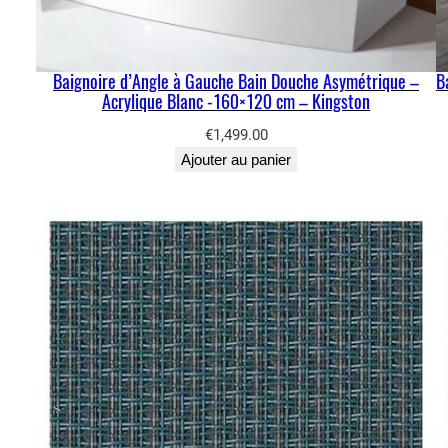
Baignoire d’Angle à Gauche Bain Douche Asymétrique –
B
Acrylique Blanc -160×120 cm – Kingston
€
1,499.00
Ajouter au panier