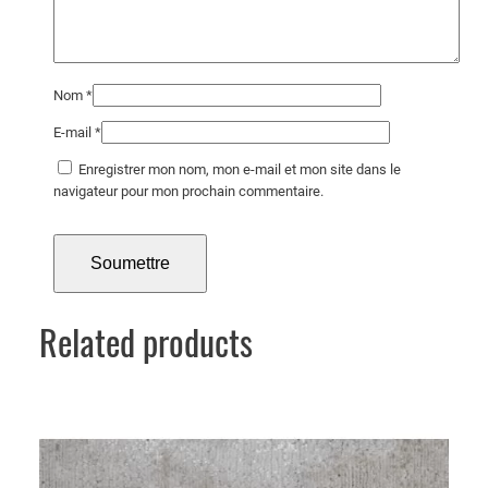
e
5
0
x
Nom
*
5
0
E-mail
*
c
Enregistrer mon nom, mon e-mail et mon site dans le
m
navigateur pour mon prochain commentaire.
Related products