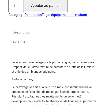
q
Ajouter au panier
u
a
Category:
Décoration
Tags:
équipement de maison
n
t
i
Description
t
é
Avis (0)
d
e
M
En valorisant avec élégance le jeu de la ligne, Be Different crée
o
l’impact visuel. Cette texture de caractère se joue de la lumière
q
et crée des ambiances originales.
u
Surface de 4 m_.
e
t
Le nettoyage se fait à l’aide d’un simple aspirateur, d’un balai
t
brosse et de l’eau chaude mélangée à un détergent neutre.
Résistant aux taches : les revêtements de sol ont été
e
développés pour éviter toute absorption de liquides, et permettre
B