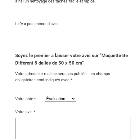
ainsi un nettoyage des taches facile et rapide.
e
D
i
Il n’y a pas encore d’avis.
f
f
e
r
Soyez le premier à laisser votre avis sur “Moquette Be
e
Different 8 dalles de 50 x 50 cm”
n
t
Votre adresse e-mail ne sera pas publiée.
Les champs
8
obligatoires sont indiqués avec
*
d
a
Votre note
*
l
l
Votre avis
*
e
s
d