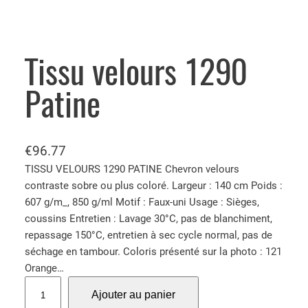
Tissu velours 1290
Patine
€
96.77
TISSU VELOURS 1290 PATINE Chevron velours
contraste sobre ou plus coloré. Largeur : 140 cm Poids :
607 g/m_, 850 g/ml Motif : Faux-uni Usage : Sièges,
coussins Entretien : Lavage 30°C, pas de blanchiment,
repassage 150°C, entretien à sec cycle normal, pas de
séchage en tambour. Coloris présenté sur la photo : 121
Orange…
q
Ajouter au panier
u