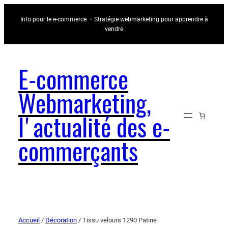
Info pour le e-commerce ・Stratégie webmarketing pour apprendre à
vendre
E-commerce
Webmarketing,
l'actualité des e-
commerçants
Accueil
/
Décoration
/ Tissu velours 1290 Patine