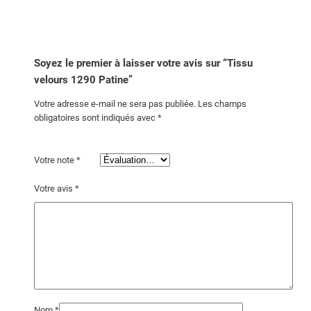
s
1
2
Soyez le premier à laisser votre avis sur “Tissu
9
velours 1290 Patine”
0
P
Votre adresse e-mail ne sera pas publiée.
Les champs
a
obligatoires sont indiqués avec
*
t
i
Votre note
*
n
e
Votre avis
*
Nom
*