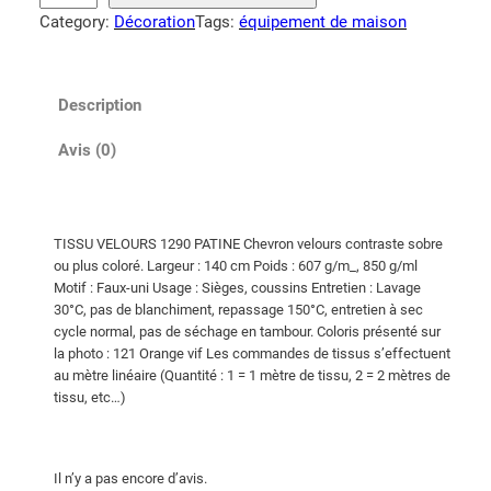
a
Category:
Décoration
Tags:
équipement de maison
n
t
i
Description
t
é
Avis (0)
d
e
T
TISSU VELOURS 1290 PATINE Chevron velours contraste sobre
i
ou plus coloré. Largeur : 140 cm Poids : 607 g/m_, 850 g/ml
s
Motif : Faux-uni Usage : Sièges, coussins Entretien : Lavage
s
30°C, pas de blanchiment, repassage 150°C, entretien à sec
u
cycle normal, pas de séchage en tambour. Coloris présenté sur
la photo : 121 Orange vif Les commandes de tissus s’effectuent
v
au mètre linéaire (Quantité : 1 = 1 mètre de tissu, 2 = 2 mètres de
e
tissu, etc…)
l
o
u
Il n’y a pas encore d’avis.
r