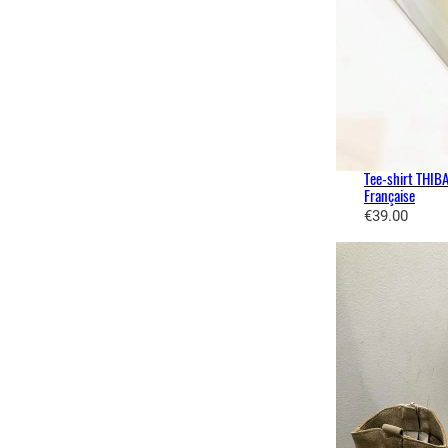
Tee-shirt THIBA
Française
€
39.00