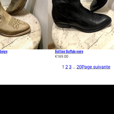
 beige
Bottine Buffalo noire
€
169.00
1
2
3
…
20
Page suivante