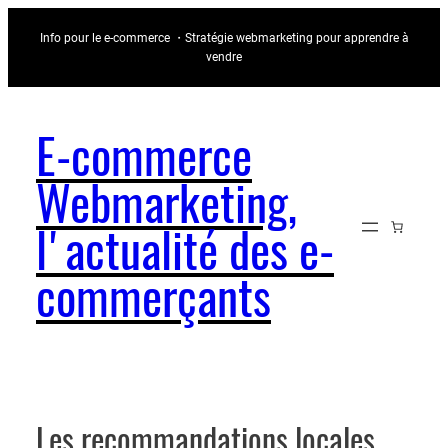
Aller
Info pour le e-commerce ・Stratégie webmarketing pour apprendre à
au
vendre
contenu
E-commerce
Webmarketing,
l'actualité des e-
commerçants
Les recommandations locales,