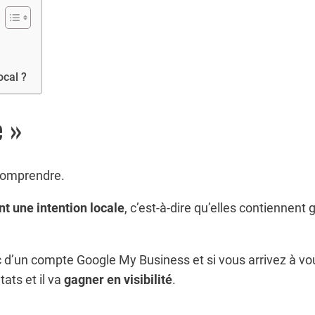
ocal ?
e »
 comprendre.
t une intention locale
, c’est-à-dire qu’elles contiennent
c d’un compte Google My Business et si vous arrivez à vou
ats et il va
gagner en visibilité
.