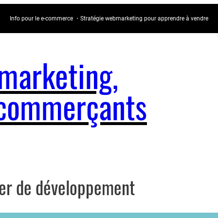
Info pour le e-commerce ・Stratégie webmarketing pour apprendre à vendre
arketing,
e-commerçants
vier de développement