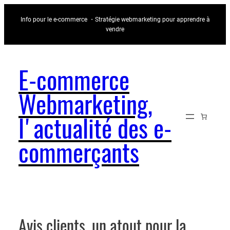
Aller
Info pour le e-commerce ・Stratégie webmarketing pour apprendre à
au
vendre
contenu
E-commerce
Webmarketing,
l'actualité des e-
commerçants
Avis clients, un atout pour la