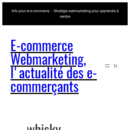
Aller
Info pour le e-commerce ・Stratégie webmarketing pour apprendre à
au
vendre
contenu
E-commerce
Webmarketing,
l'actualité des e-
commerçants
whisky