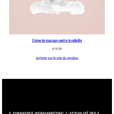
Crème de massage contre la cellulite
€
16.99
Acheter sur le site du vendeur
E-COMMERCE WEBMARKETING, L'ACTUALITÉ DES E-