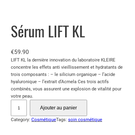
Sérum LIFT KL
€
59.90
LIFT KL la dernière innovation du laboratoire KLEIRE
concentre les effets anti vieillissement et hydratants de
trois composants : – le silicium organique – l’acide
hyaluronique – l’extrait d’Acmela Ces trois actifs
combinés, vous assurent une explosion de vitalité pour
votre peau.
q
Ajouter au panier
u
a
Category:
Cosmétique
Tags:
soin cosmétique
n
t