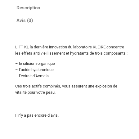
i
Description
t
é
Avis (0)
d
e
S
LIFT KL la dernière innovation du laboratoire KLEIRE concentre
é
les effets anti vieillissement et hydratants de trois composants :
r
– le silicium organique
u
– l’acide hyaluronique
m
– l’extrait d’Acmela
L
I
Ces trois actifs combinés, vous assurent une explosion de
vitalité pour votre peau.
F
T
K
Il n’y a pas encore d’avis.
L