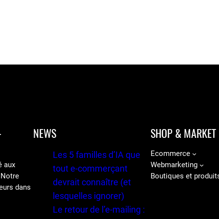
-
NEWS
SHOP & MARKET
Ecommerce
Les 5 familles d’IA que
é aux
Webmarketing
tout e-commerçant
 Notre
Boutiques et produit
devrait connaître (et
eurs dans
lesquelles ignorer)
Le retour de l’e-mailing :