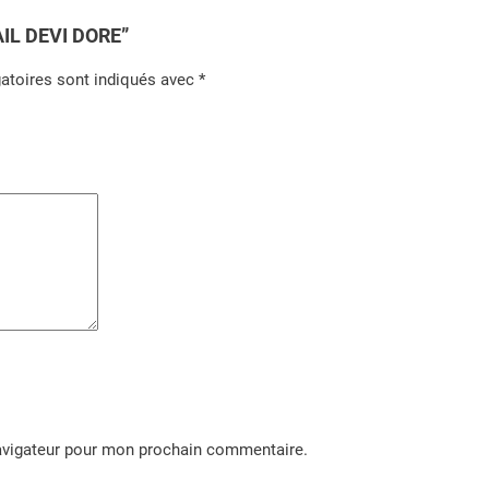
R
TAIL DEVI DORE”
E
atoires sont indiqués avec
*
navigateur pour mon prochain commentaire.