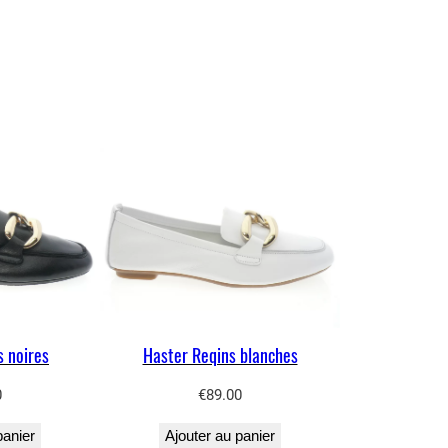
s noires
Haster Reqins blanches
0
€
89.00
panier
Ajouter au panier