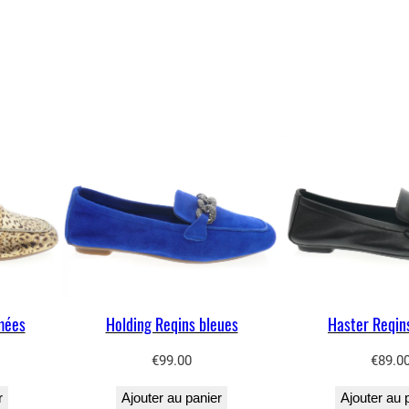
mées
Holding Reqins bleues
Haster Reqin
€
99.00
€
89.0
r
Ajouter au panier
Ajouter au 