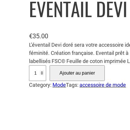
EVENTAIL DEV
€
35.00
L’éventail Devi doré sera votre accessoire id
féminité. Création française. Eventail prêt 
labellisés FSC© Feuille de coton imprimée 
q
Ajouter au panier
u
Category:
Mode
Tags:
accessoire de mode
a
n
t
i
t
é