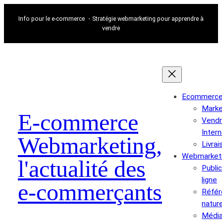
Info pour le e-commerce ・Stratégie webmarketing pour apprendre à
vendre
Ecommerc
Marke
E-commerce
Vendr
Inter
Webmarketing,
Livrai
Webmarket
l'actualité des
Public
ligne
e-commerçants
Réfé
nature
Média