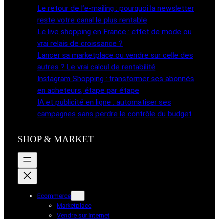
Le retour de l’e-mailing : pourquoi la newsletter
r
r
g
o
reste votre canal le plus rentable
e
r
o
s
a
k
Le live shopping en France : effet de mode ou
s
m
vrai relais de croissance ?
Lancer sa marketplace ou vendre sur celle des
autres ? Le vrai calcul de rentabilité
Instagram Shopping : transformer ses abonnés
en acheteurs, étape par étape
IA et publicité en ligne : automatiser ses
campagnes sans perdre le contrôle du budget
SHOP & MARKET
Ecommerce
Marketplace
Vendre sur Internet