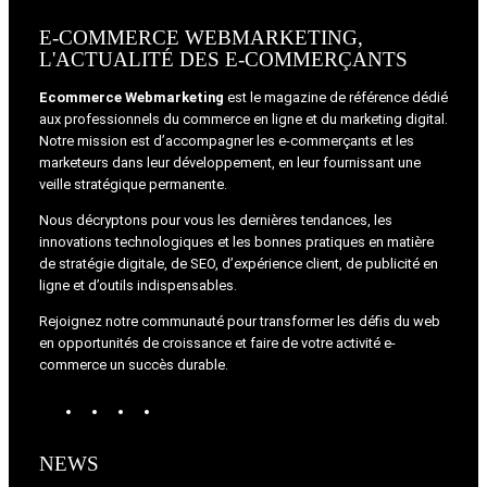
E-COMMERCE WEBMARKETING,
L'ACTUALITÉ DES E-COMMERÇANTS
Ecommerce Webmarketing
est le magazine de référence dédié
aux professionnels du commerce en ligne et du marketing digital.
Notre mission est d’accompagner les e-commerçants et les
marketeurs dans leur développement, en leur fournissant une
veille stratégique permanente.
Nous décryptons pour vous les dernières tendances, les
innovations technologiques et les bonnes pratiques en matière
de stratégie digitale, de SEO, d’expérience client, de publicité en
ligne et d’outils indispensables.
Rejoignez notre communauté pour transformer les défis du web
en opportunités de croissance et faire de votre activité e-
commerce un succès durable.
W
T
I
F
o
u
n
a
r
m
s
c
NEWS
d
b
t
e
P
l
a
b