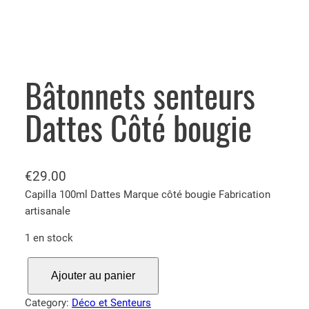
Bâtonnets senteurs
Dattes Côté bougie
€
29.00
Capilla 100ml Dattes Marque côté bougie Fabrication
artisanale
1 en stock
q
Ajouter au panier
u
a
Category:
Déco et Senteurs