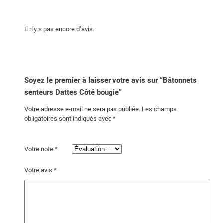
t
e
Il n’y a pas encore d’avis.
u
r
s
D
a
Soyez le premier à laisser votre avis sur “Bâtonnets
t
senteurs Dattes Côté bougie”
t
Votre adresse e-mail ne sera pas publiée.
Les champs
e
obligatoires sont indiqués avec
*
s
C
Votre note
*
ô
t
Votre avis
*
é
b
o
u
g