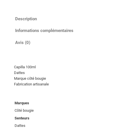
n
t
i
Description
t
é
Informations complémentaires
d
Avis (0)
e
B
â
t
Capilla 100ml
o
Dattes
n
Marque côté bougie
n
Fabrication artisanale
e
t
Marques
s
Côté bougie
s
Senteurs
e
n
Dattes