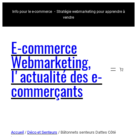
Info pour le e-commerce ・Stratégie webmarketing pour apprendre à
vendre
E-commerce
Webmarketing,
l'actualité des e-
commerçants
Accueil
/
Déco et Senteurs
/ Bâtonnets senteurs Dattes Côté