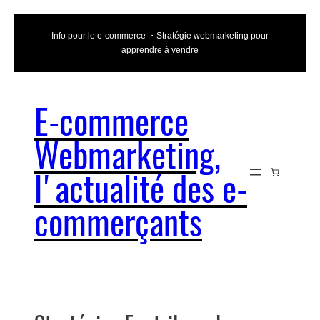
Aller
Info pour le e-commerce ・Stratégie webmarketing pour
au
apprendre à vendre
contenu
E-commerce
Webmarketing,
l'actualité des e-
commerçants