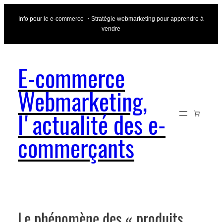
Aller
Info pour le e-commerce ・Stratégie webmarketing pour apprendre à
au
vendre
contenu
E-commerce
Webmarketing,
l'actualité des e-
commerçants
Le phénomène des « produits