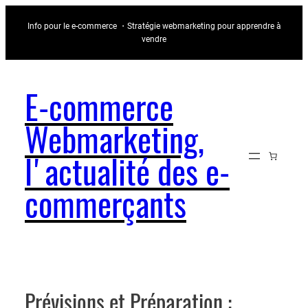
Aller
Info pour le e-commerce ・Stratégie webmarketing pour apprendre à
au
vendre
contenu
E-commerce
Webmarketing,
l'actualité des e-
commerçants
Prévisions et Préparation :