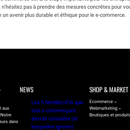
rs, n’hésitez pas à prendre des mesures concrètes pour vo
 un avenir plus durable et éthique pour le e-commerce.
-
NEWS
SHOP & MARKET
Ecommerce
Les 5 familles d’IA que
é aux
Webmarketing
tout e-commerçant
 Notre
Boutiques et produit
devrait connaître (et
eurs dans
lesquelles ignorer)