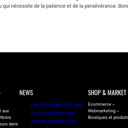
ui nécessite de la patience et de la persévérance. Bonn
-
NEWS
SHOP & MARKET
Ecommerce
Les 5 familles d’IA que
é aux
Webmarketing
tout e-commerçant
 Notre
Boutiques et produit
devrait connaître (et
eurs dans