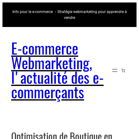
Aller
Info pour le e-commerce ・Stratégie webmarketing pour apprendre à
au
vendre
contenu
E-commerce
Webmarketing,
l'actualité des e-
commerçants
Optimisation de Boutique en