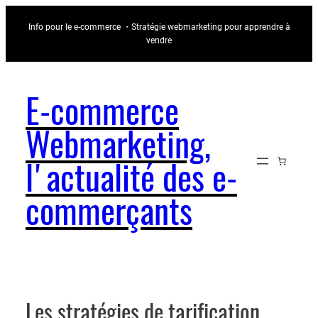
Aller
Info pour le e-commerce ・Stratégie webmarketing pour apprendre à
au
vendre
contenu
E-commerce
Webmarketing,
l'actualité des e-
commerçants
Les stratégies de tarification