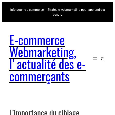
Aller
Info pour le e-commerce ・Stratégie webmarketing pour apprendre à
au
vendre
contenu
E-commerce
Webmarketing,
l'actualité des e-
commerçants
L’importance du ciblage