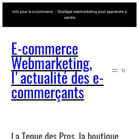
Aller
Info pour le e-commerce ・Stratégie webmarketing pour apprendre à
au
vendre
contenu
E-commerce
Webmarketing,
l'actualité des e-
commerçants
La Tenue des Pros, la boutique