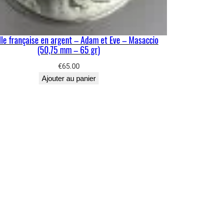
le française en argent – Adam et Eve – Masaccio
(50,75 mm – 65 gr)
€
65.00
Ajouter au panier