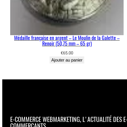
Médaille française en argent – Le Moulin de la Galette –
Renoir (50,75 mm – 65 gr)
€
65.00
Ajouter au panier
E-COMMERCE WEBMARKETING, L'ACTUALITÉ DES E
COMMERÇANTS